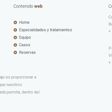
Contenido
web
C
C
Home
B
Especialidades y tratamientos
+
Equipo
Casos
Ps
Reservas
Vi
+
bajo es proporcionar a
que nuestros
ada permita, dentro del