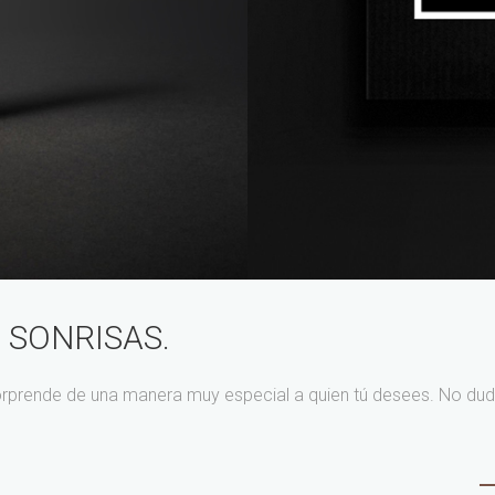
 SONRISAS.
rprende de una manera muy especial a quien tú desees. No dud