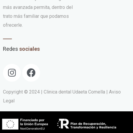
más avanzada permita, dentro del
trato más familiar que podamos
ofrecerle.
Redes
sociales
Copyright © 2024 | Clinica dental Udaeta Comella
| Aviso
Legal