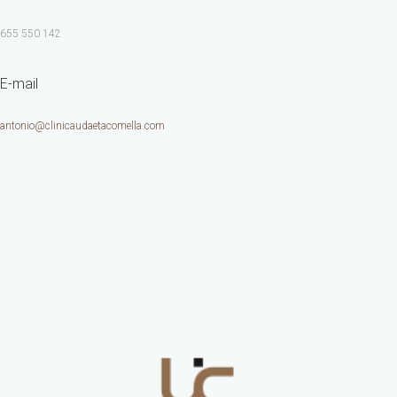
655 550 142
E-mail
antonio@clinicaudaetacomella.com