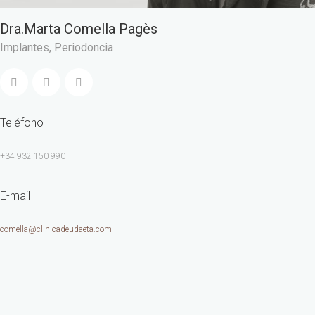
Dra.Marta Comella Pagès
Implantes
,
Periodoncia
Teléfono
+34 932 150 990
E-mail
comella@clinicadeudaeta.com