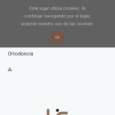
Este lugar utiliza cookies. Al
continuar navegando por el lugar,
aceptas nuestro uso de las cookies.
OK
by
Ismael Nuñez Gurillo
Ortodoncia