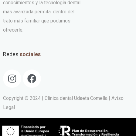
conocimientos y la tecnología dental
más avanzada permita, dentro del
trato más familiar que podamos
ofrecerle.
Redes
sociales
Copyright © 2024 | Clinica dental Udaeta Comella
| Aviso
Legal