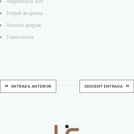
Regeneració d’ós
Empelt de geniva
Recesió gingival
Frenectomia
ENTRADA ANTERIOR
SEGÜENT ENTRADA