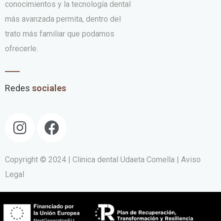
conocimientos y la tecnología dental
más avanzada permita, dentro del
trato más familiar que podamos
ofrecerle.
Redes
sociales
Copyright © 2024 | Clinica dental Udaeta Comella
| Aviso
Legal